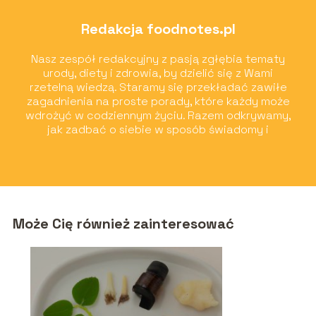
Redakcja foodnotes.pl
Nasz zespół redakcyjny z pasją zgłębia tematy
urody, diety i zdrowia, by dzielić się z Wami
rzetelną wiedzą. Staramy się przekładać zawiłe
zagadnienia na proste porady, które każdy może
wdrożyć w codziennym życiu. Razem odkrywamy,
jak zadbać o siebie w sposób świadomy i
przyjemny!
Może Cię również zainteresować