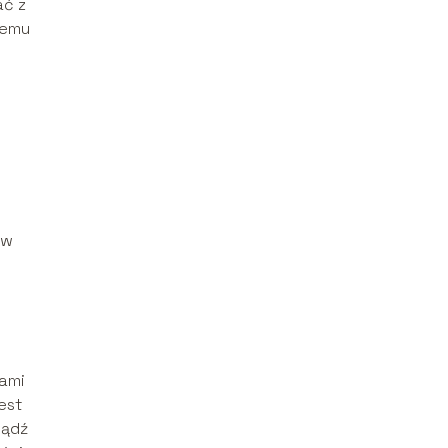
ać z
temu
ów
h
iami
est
bądź