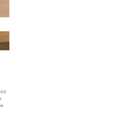
ęcz
o
re