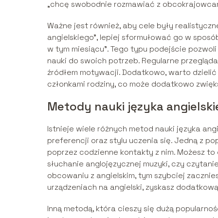
„chcę swobodnie rozmawiać z obcokrajowcami”
Ważne jest również, aby cele były realistyczn
angielskiego”, lepiej sformułować go w sposó
w tym miesiącu”. Tego typu podejście pozwol
nauki do swoich potrzeb. Regularne przegląd
źródłem motywacji. Dodatkowo, warto dzielić s
członkami rodziny, co może dodatkowo zwięk
Metody nauki języka angielsk
Istnieje wiele różnych metod nauki języka ang
preferencji oraz stylu uczenia się. Jedną z po
poprzez codzienne kontakty z nim. Możesz to o
słuchanie anglojęzycznej muzyki, czy czytanie
obcowaniu z angielskim, tym szybciej zacznie
urządzeniach na angielski, zyskasz dodatkową
Inną metodą, która cieszy się dużą popularno