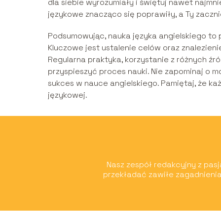
dla siebie wyrozumiały i świętuj nawet najmn
językowe znacząco się poprawiły, a Ty zacznie
Podsumowując, nauka języka angielskiego to
Kluczowe jest ustalenie celów oraz znalezien
Regularna praktyka, korzystanie z różnych źr
przyspieszyć proces nauki. Nie zapominaj o m
sukces w nauce angielskiego. Pamiętaj, że każ
językowej.
Nasz zespół redakcyjny z pasją
przekładać zawiłe zagadnienia