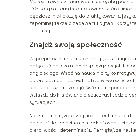
Możesz również nagrywać siebie, aby później
różnych platform internetowych, które umożli
będziesz miał okazję do praktykowania języka
zapominaj także o zadawaniu pytań i korzyst
poprawy.
Znajdź swoją społeczność
Współpraca z innymi uczniami języka angiel
dołączyć do lokalnych grup językowych lub po
angielskiego. Wspólna nauka nie tylko motyw
dydaktycznych. Uczestnictwo w warsztatach c
jest angielski, może być świetnym sposobem
wyjazdy do krajów anglojęzycznych, gdzie bę
sytuacjach.
Nie zapominaj, że każdy uczeń jest inny, dl
do nauki. To, co działa dla jednej osoby, niek
cierpliwość i determinacja. Pamiętaj, że nauk