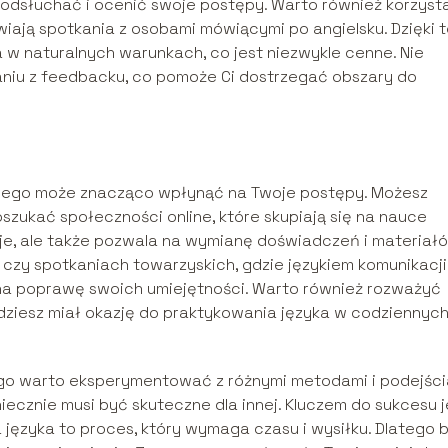
 odsłuchać i ocenić swoje postępy. Warto również korzyst
wiają spotkania z osobami mówiącymi po angielsku. Dzięki 
 w naturalnych warunkach, co jest niezwykle cenne. Nie
aniu z feedbacku, co pomoże Ci dostrzegać obszary do
skiego może znacząco wpłynąć na Twoje postępy. Możesz
szukać społeczności online, które skupiają się na nauce
uje, ale także pozwala na wymianę doświadczeń i materiał
zy spotkaniach towarzyskich, gdzie językiem komunikacji
 na poprawę swoich umiejętności. Warto również rozważyć
dziesz miał okazję do praktykowania języka w codziennyc
atego warto eksperymentować z różnymi metodami i podejśc
oniecznie musi być skuteczne dla innej. Kluczem do sukcesu j
a języka to proces, który wymaga czasu i wysiłku. Dlatego 