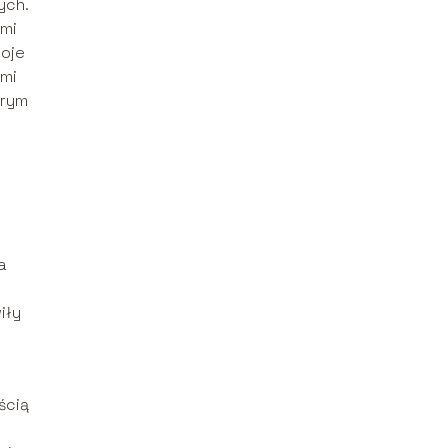
ych.
ami
woje
ymi
órym
a
iły
ścią