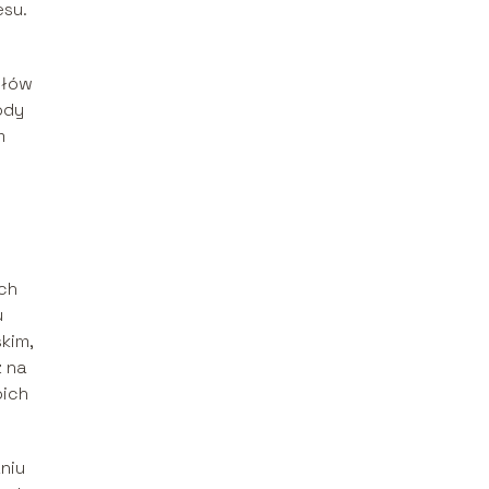
esu.
słów
ody
m
ych
u
kim,
z na
oich
niu