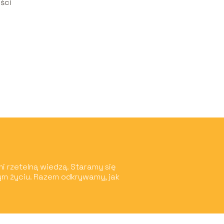
ści
mi rzetelną wiedzą. Staramy się
ym życiu. Razem odkrywamy, jak