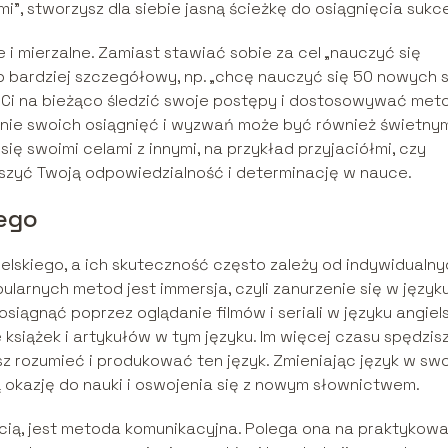
, stworzysz dla siebie jasną ścieżkę do osiągnięcia sukc
e i mierzalne. Zamiast stawiać sobie za cel „nauczyć się
b bardziej szczegółowy, np. „chcę nauczyć się 50 nowych 
i Ci na bieżąco śledzić swoje postępy i dostosowywać met
anie swoich osiągnięć i wyzwań może być również świetny
ię swoimi celami z innymi, na przykład przyjaciółmi, czy
szyć Twoją odpowiedzialność i determinację w nauce.
iego
ielskiego, a ich skuteczność często zależy od indywidualn
pularnych metod jest immersja, czyli zanurzenie się w język
siągnąć poprzez oglądanie filmów i seriali w języku angiels
 książek i artykułów w tym języku. Im więcej czasu spędzis
sz rozumieć i produkować ten język. Zmieniając język w sw
 okazję do nauki i oswojenia się z nowym słownictwem.
ścią, jest metoda komunikacyjna. Polega ona na praktykowa