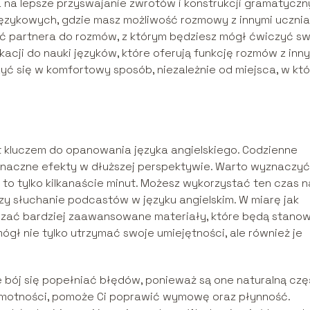
 na lepsze przyswajanie zwrotów i konstrukcji gramatyczn
 językowych, gdzie masz możliwość rozmowy z innymi uczni
źć partnera do rozmów, z którym będziesz mógł ćwiczyć s
kacji do nauki języków, które oferują funkcję rozmów z inn
yć się w komfortowy sposób, niezależnie od miejsca, w kt
st kluczem do opanowania języka angielskiego. Codzienne
 znaczne efekty w dłuższej perspektywie. Warto wyznaczyć
 to tylko kilkanaście minut. Możesz wykorzystać ten czas n
y słuchanie podcastów w języku angielskim. W miarę jak
dzać bardziej zaawansowane materiały, które będą stanow
ógł nie tylko utrzymać swoje umiejętności, ale również je
 bój się popełniać błędów, ponieważ są one naturalną czę
samotności, pomoże Ci poprawić wymowę oraz płynność.