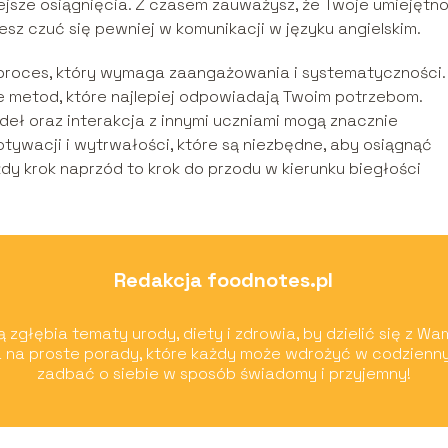
iejsze osiągnięcia. Z czasem zauważysz, że Twoje umiejętno
sz czuć się pewniej w komunikacji w języku angielskim.
 proces, który wymaga zaangażowania i systematyczności.
ie metod, które najlepiej odpowiadają Twoim potrzebom.
ódeł oraz interakcja z innymi uczniami mogą znacznie
otywacji i wytrwałości, które są niezbędne, aby osiągnąć
dy krok naprzód to krok do przodu w kierunku biegłości
Redakcja foodnotes.pl
 zgłębia tematy urody, diety i zdrowia, by dzielić się z Wa
 na proste porady, które każdy może wdrożyć w codzienn
zadbać o siebie w sposób świadomy i przyjemny!