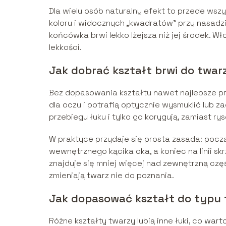
Dla wielu osób naturalny efekt to przede wsz
koloru i widocznych „kwadratów” przy nasadzie 
końcówka brwi lekko lżejsza niż jej środek. W
lekkości.
Jak dobrać kształt brwi do twar
Bez dopasowania kształtu nawet najlepsze pro
dla oczu i potrafią optycznie wysmuklić lub z
przebiegu łuku i tylko go korygują, zamiast r
W praktyce przydaje się prosta zasada: począ
wewnętrznego kącika oka, a koniec na linii sk
znajduje się mniej więcej nad zewnętrzną częśc
zmieniają twarz nie do poznania.
Jak dopasować kształt do typu
Różne kształty twarzy lubią inne łuki, co war