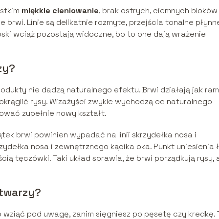
ystkim
miękkie cieniowanie
, brak ostrych, ciemnych bloków
brwi. Linie są delikatnie rozmyte, przejścia tonalne płynne
łoski wciąż pozostają widoczne, bo to one dają wrażenie
zy?
dukty nie dadzą naturalnego efektu. Brwi działają jak ra
aokrąglić rysy. Wizażyści zwykle wychodzą od naturalnego
ysować zupełnie nowy kształt.
tek brwi powinien wypadać na linii skrzydełka nosa i
rzydełka nosa i zewnętrznego kącika oka. Punkt uniesienia 
ią tęczówki. Taki układ sprawia, że brwi porządkują rysy, 
 twarzy?
to wziąć pod uwagę, zanim sięgniesz po pęsetę czy kredkę. 