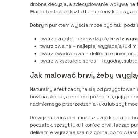
drobna decyzja, a zdecydowanie wpływa na to, 
Warto testować kształty najpierw kredką, a d
Dobrym punktem wyjścia może być taki podzia
twarz okrągła – sprawdzą się
brwi z wyr
twarz owalna – najlepiej wyglądają łuki m
twarz kwadratowa – delikatnie uniesiony 
twarz w kształcie serca – łagodny, subt
Jak malować brwi, żeby wyglą
Naturalny efekt zaczyna się od przygotowania
brwi na skórze, a dopiero później sięgają po 
nadmiernego przerzedzenia łuku lub zbyt moc
Do wyznaczenia linii możesz użyć kredki do brw
początek, szczyt łuku i koniec brwi, łącząc pun
delikatnie wyraźniejsza niż górna, bo to właś