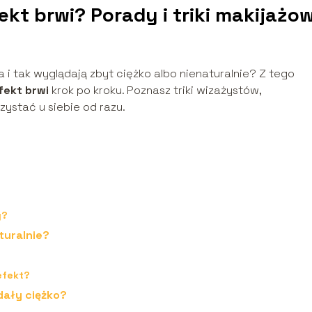
kt brwi? Porady i triki makijażo
a i tak wyglądają zbyt ciężko albo nienaturalnie? Z tego
fekt brwi
krok po kroku. Poznasz triki wizażystów,
zystać u siebie od razu.
y?
turalnie?
efekt?
dały ciężko?