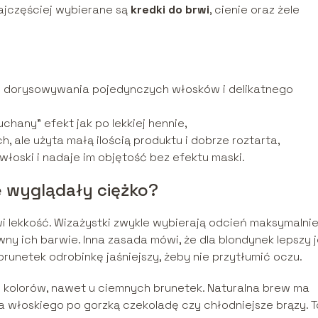
Najczęściej wybierane są
kredki do brwi
, cienie oraz żele
go dorysowywania pojedynczych włosków i delikatnego
chany” efekt jak po lekkiej hennie,
 ale użyta małą ilością produktu i dobrze roztarta,
 włoski i nadaje im objętość bez efektu maski.
ie wyglądały ciężko?
i lekkość. Wizażystki zwykle wybierają odcień maksymalnie
wny ich barwie. Inna zasada mówi, że dla blondynek lepszy j
runetek odrobinkę jaśniejszy, żeby nie przytłumić oczu.
ch kolorów, nawet u ciemnych brunetek. Naturalna brew ma
 włoskiego po gorzką czekoladę czy chłodniejsze brązy. T