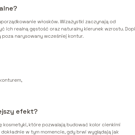
ealne?
 uporządkowanie włosków. Wizażystki zaczynają od
ć ich realną gęstość oraz naturalny kierunek wzrostu. Dop
ą poza narysowany wcześniej kontur.
konturem,
ejszy efekt?
ię kosmetyki, które pozwalają budować kolor cienkimi
ć dokładnie w tym momencie, gdy brwi wyglądają jak