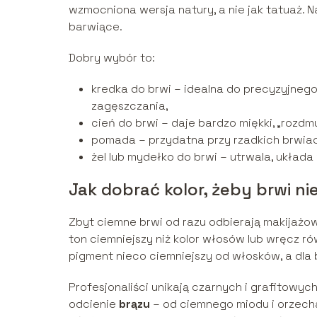
wzmocniona wersja natury, a nie jak tatuaż. 
barwiące.
Dobry wybór to:
kredka do brwi – idealna do precyzyjne
zagęszczania,
cień do brwi – daje bardzo miękki, „rozdmu
pomada – przydatna przy rzadkich brwiach,
żel lub mydełko do brwi – utrwala, układa
Jak dobrać kolor, żeby brwi n
Zbyt ciemne brwi od razu odbierają makijażow
ton ciemniejszy niż kolor włosów lub wręcz ró
pigment nieco ciemniejszy od włosków, a dla b
Profesjonaliści unikają czarnych i grafitowy
odcienie
brązu
– od ciemnego miodu i orzecha