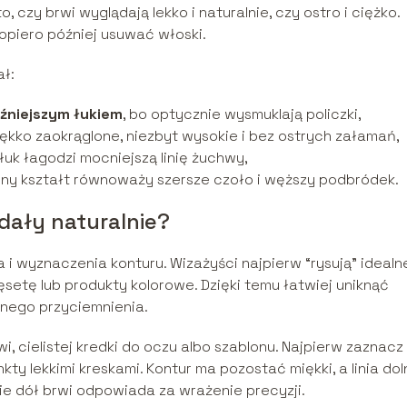
czy brwi wyglądają lekko i naturalnie, czy ostro i ciężko.
opiero później usuwać włoski.
ł:
aźniejszym łukiem
, bo optycznie wysmuklają policzki,
iękko zaokrąglone, niezbyt wysokie i bez ostrych załamań,
łuk łagodzi mocniejszą linię żuchwy,
elny kształt równoważy szersze czoło i węższy podbródek.
dały naturalnie?
 i wyznaczenia konturu. Wizażyści najpierw “rysują” idealn
pęsetę lub produkty kolorowe. Dzięki temu łatwiej uniknąć
nego przyciemnienia.
i, cielistej kredki do oczu albo szablonu. Najpierw zaznacz
kty lekkimi kreskami. Kontur ma pozostać miękki, a linia do
nie dół brwi odpowiada za wrażenie precyzji.