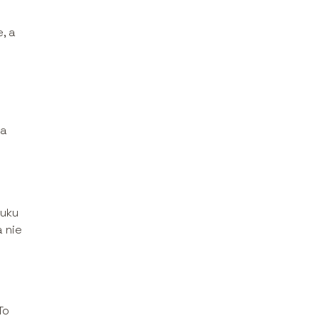
, a
ma
łuku
a nie
To