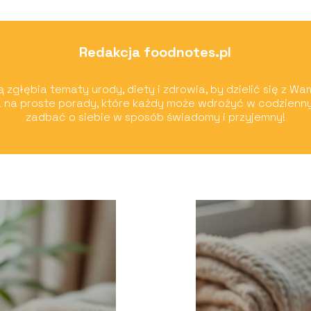
Redakcja foodnotes.pl
 zgłębia tematy urody, diety i zdrowia, by dzielić się z Wa
 na proste porady, które każdy może wdrożyć w codzienn
zadbać o siebie w sposób świadomy i przyjemny!