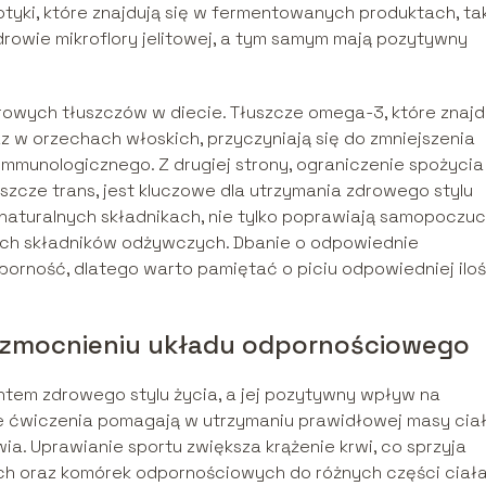
tyki, które znajdują się w fermentowanych produktach, ta
zdrowie mikroflory jelitowej, a tym samym mają pozytywny
owych tłuszczów w diecie. Tłuszcze omega-3, które znajd
raz w orzechach włoskich, przyczyniają się do zmniejszenia
 immunologicznego. Z drugiej strony, ograniczenie spożycia
szcze trans, jest kluczowe dla utrzymania zdrowego stylu
i naturalnych składnikach, nie tylko poprawiają samopoczuc
ych składników odżywczych. Dbanie o odpowiednie
orność, dlatego warto pamiętać o piciu odpowiedniej iloś
 wzmocnieniu układu odpornościowego
tem zdrowego stylu życia, a jej pozytywny wpływ na
ne ćwiczenia pomagają w utrzymaniu prawidłowej masy ciał
a. Uprawianie sportu zwiększa krążenie krwi, co sprzyja
h oraz komórek odpornościowych do różnych części ciała