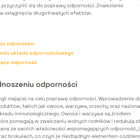
 przyczynić się do poprawy odporności. Znalezienie
la osiągnięcia długotrwałych efektów.
iu odporności
ieniu układu odpornościowego
ające odporność
dnoszeniu odporności
egii mającej na celu poprawę odporności. Wprowadzenie d
oduktów, takich jak owoce, warzywa, orzechy oraz nasiona
kładu immunologicznego. Owoce i warzywa są źródłem
tóre pomagają w zwalczaniu wolnych rodników i redukują s
znana ze swoich właściwości wspomagających odporność, j
raz brokułach, co czyni je niezbędnym elementem codzien