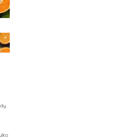
ody
ylko