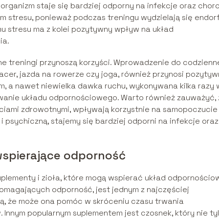
organizm staje się bardziej odporny na infekcje oraz chor
 stresu, ponieważ podczas treningu wydzielają się endorf
mu stresu ma z kolei pozytywny wpływ na układ
ia.
wne treningi przynoszą korzyści. Wprowadzenie do codzien
pacer, jazda na rowerze czy joga, również przynosi pozyty
em, a nawet niewielka dawka ruchu, wykonywana kilka razy 
wanie układu odpornościowego. Warto również zauważyć, 
ściami zdrowotnymi, wpływają korzystnie na samopoczucie
 psychiczną, stajemy się bardziej odporni na infekcje oraz
 wspierające odporność
plementy i zioła, które mogą wspierać układ odpornościo
omagających odporność, jest jednym z najczęściej
ją, że może ona pomóc w skróceniu czasu trwania
. Innym popularnym suplementem jest czosnek, który nie ty