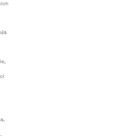
kich
ują
ie,
ci
a,
.