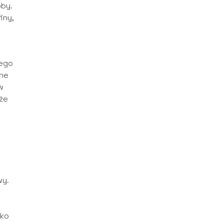
oby.
iny,
nego
wne
w
że
wy.
lko