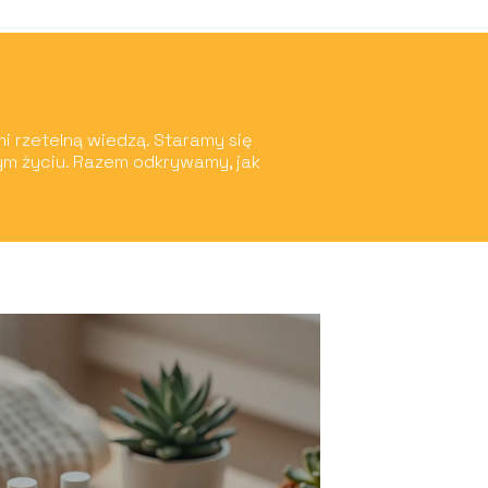
mi rzetelną wiedzą. Staramy się
ym życiu. Razem odkrywamy, jak