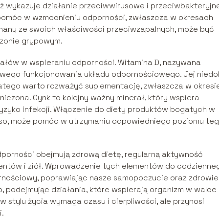
 wykazuje działanie przeciwwirusowe i przeciwbakteryjne
pomóc w wzmocnieniu odporności, zwłaszcza w okresach
 znany ze swoich właściwości przeciwzapalnych, może być
ezonie grypowym.
erałów w wspieraniu odporności. Witamina D, nazywana
łowego funkcjonowania układu odpornościowego. Jej niedo
latego warto rozważyć suplementację, zwłaszcza w okresi
iczona. Cynk to kolejny ważny minerał, który wspiera
yzyko infekcji. Włączenie do diety produktów bogatych w
mięso, może pomóc w utrzymaniu odpowiedniego poziomu te
orności obejmują zdrową dietę, regularną aktywność
mentów i ziół. Wprowadzenie tych elementów do codzienne
nościowy, poprawiając nasze samopoczucie oraz zdrowie
, podejmując działania, które wspierają organizm w walce 
 stylu życia wymaga czasu i cierpliwości, ale przynosi
i.