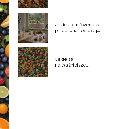
zasady zdrowego
odżywiania się?
Jakie są najczęstsze
przyczyny i objawy
odwodnienia?
Jakie są
najważniejsze
witaminy dla
zdrowia skóry?