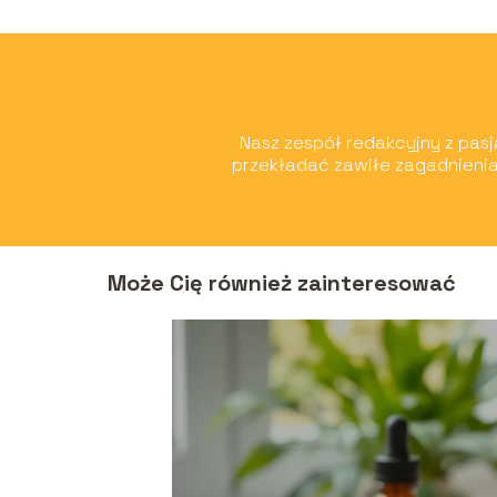
Nasz zespół redakcyjny z pasją
przekładać zawiłe zagadnienia
Może Cię również zainteresować