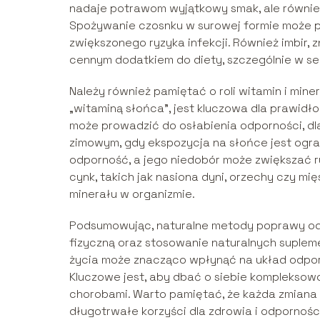
nadaje potrawom wyjątkowy smak, ale również
Spożywanie czosnku w surowej formie może 
zwiększonego ryzyka infekcji. Również imbir,
cennym dodatkiem do diety, szczególnie w s
Należy również pamiętać o roli witamin i min
„witaminą słońca”, jest kluczowa dla prawid
może prowadzić do osłabienia odporności, d
zimowym, gdy ekspozycja na słońce jest ogran
odporność, a jego niedobór może zwiększać r
cynk, takich jak nasiona dyni, orzechy czy 
minerału w organizmie.
Podsumowując, naturalne metody poprawy odp
fizyczną oraz stosowanie naturalnych suple
życia może znacząco wpłynąć na układ odpor
Kluczowe jest, aby dbać o siebie kompleksowo
chorobami. Warto pamiętać, że każda zmiana w
długotrwałe korzyści dla zdrowia i odpornośc