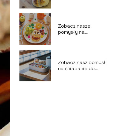
łatwy!
Zobacz nasze
pomysły na
śniadania dla dzieci!
Zobacz nasz pomysł
na śniadanie do
pracy