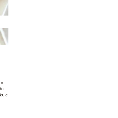
ie
do
kule