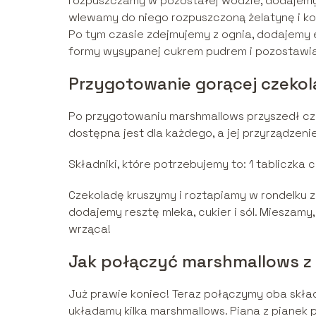
rozpuszczamy w pozostałej wodzie, dodajemy 
wlewamy do niego rozpuszczoną żelatynę i k
Po tym czasie zdejmujemy z ognia, dodajemy ek
formy wysypanej cukrem pudrem i pozostawia
Przygotowanie gorącej czeko
Po przygotowaniu marshmallows przyszedł cza
dostępna jest dla każdego, a jej przyrządzen
Składniki, które potrzebujemy to: 1 tabliczka cz
Czekoladę kruszymy i roztapiamy w rondelku z
dodajemy resztę mleka, cukier i sól. Mieszamy,
wrząca!
Jak połączyć marshmallows z
Już prawie koniec! Teraz połączymy oba skła
układamy kilka marshmallows. Piana z pianek 