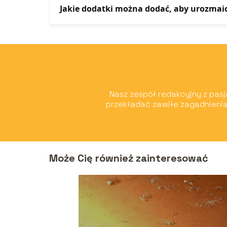
Jakie dodatki można dodać, aby urozmai
Nasz zespół redakcyjny z pasją
przekładać zawiłe zagadnienia
Może Cię również zainteresować