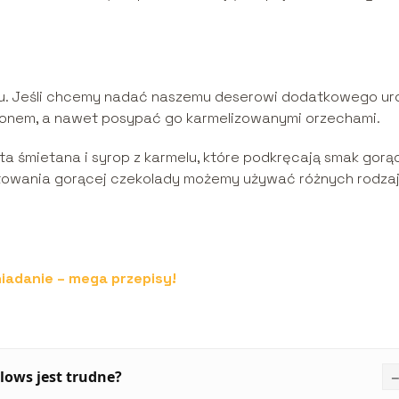
iu. Jeśli chcemy nadać naszemu deserowi dodatkowego ur
onem, a nawet posypać go karmelizowanymi orzechami.
a śmietana i syrop z karmelu, które podkręcają smak gorą
otowania gorącej czekolady możemy używać różnych rodza
.
iadanie – mega przepisy!
ows jest trudne?