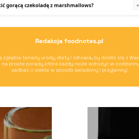
cić gorącą czekoladę z marshmallows?
Redakcja foodnotes.pl
 zgłębia tematy urody, diety i zdrowia, by dzielić się z Wa
 na proste porady, które każdy może wdrożyć w codzienn
zadbać o siebie w sposób świadomy i przyjemny!