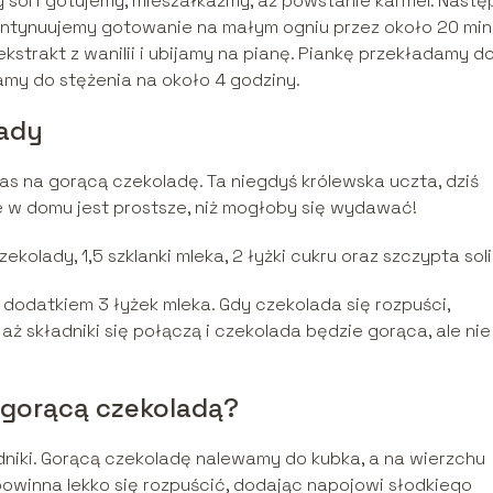
sól i gotujemy, mieszałkażmy, aż powstanie karmel. Nastę
ontynuujemy gotowanie na małym ogniu przez około 20 min
strakt z wanilii i ubijamy na pianę. Piankę przekładamy d
my do stężenia na około 4 godziny.
lady
s na gorącą czekoladę. Ta niegdyś królewska uczta, dziś
ie w domu jest prostsze, niż mogłoby się wydawać!
ekolady, 1,5 szklanki mleka, 2 łyżki cukru oraz szczypta soli
 dodatkiem 3 łyżek mleka. Gdy czekolada się rozpuści,
 aż składniki się połączą i czekolada będzie gorąca, ale nie
 gorącą czekoladą?
dniki. Gorącą czekoladę nalewamy do kubka, a na wierzchu
powinna lekko się rozpuścić, dodając napojowi słodkiego