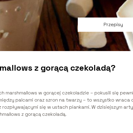
Przepisy
mallows z gorącą czekoladą?
 marshmallows w gorącej czekoladzie – pokusili się pewn
s między palcami oraz szron na twarzy – to wszystko wraca 
z rozpływającymi się w ustach piankami. W dzisiejszym arty
hmallows z gorącą czekoladą.