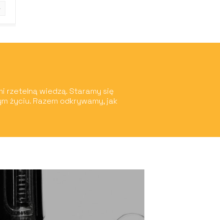
mi rzetelną wiedzą. Staramy się
ym życiu. Razem odkrywamy, jak