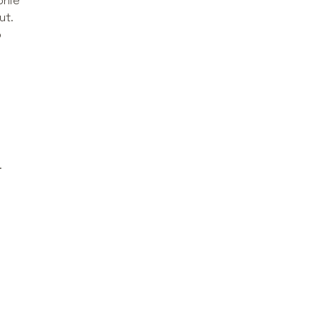
pnie
ut.
o
.