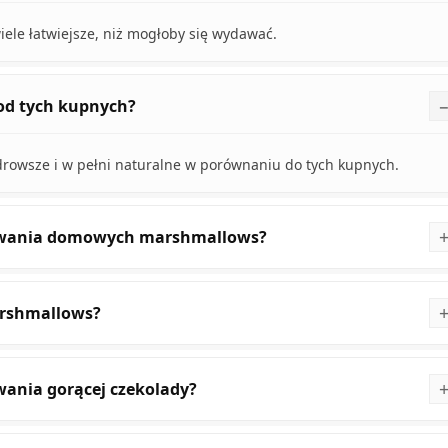
le łatwiejsze, niż mogłoby się wydawać.
od tych kupnych?
owsze i w pełni naturalne w porównaniu do tych kupnych.
otowania domowych marshmallows?
arshmallows?
wania gorącej czekolady?