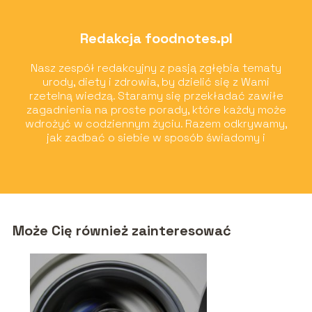
Redakcja foodnotes.pl
Nasz zespół redakcyjny z pasją zgłębia tematy
urody, diety i zdrowia, by dzielić się z Wami
rzetelną wiedzą. Staramy się przekładać zawiłe
zagadnienia na proste porady, które każdy może
wdrożyć w codziennym życiu. Razem odkrywamy,
jak zadbać o siebie w sposób świadomy i
przyjemny!
Może Cię również zainteresować